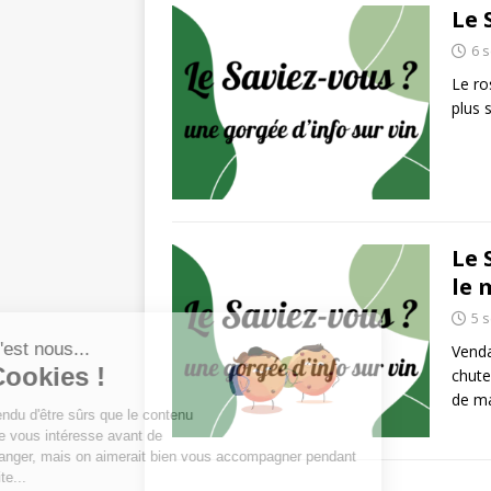
Le 
6 
Le ro
plus 
Le 
le
5 
Salut c'est nous...
Venda
les Cookies !
chute
de ma
On a attendu d'être sûrs que le contenu
de ce site vous intéresse avant de
vous déranger, mais on aimerait bien vous accompagner pendant
votre visite...