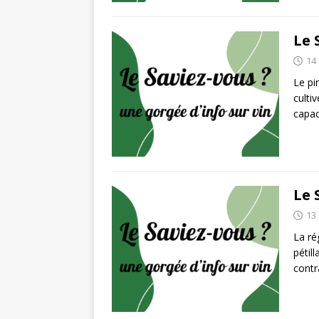
Le 
14
Le pin
culti
capa
Le 
13
La ré
pétil
contr