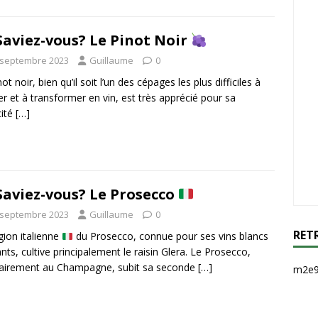
Saviez-vous? Le Pinot Noir
 septembre 2023
Guillaume
0
ot noir, bien qu’il soit l’un des cépages les plus difficiles à
ver et à transformer en vin, est très apprécié pour sa
cité
[…]
Saviez-vous? Le Prosecco
 septembre 2023
Guillaume
0
RET
gion italienne
du Prosecco, connue pour ses vins blancs
lants, cultive principalement le raisin Glera. Le Prosecco,
airement au Champagne, subit sa seconde
[…]
m2e9