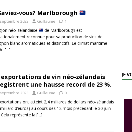
Saviez-vous? Marlborough
 septembre 2023
Guillaume
1
gion néo-zélandaise
de Marlborough est
nationalement reconnue pour sa production de vins de
gnon blanc aromatiques et distinctifs. Le climat maritime
 du
[…]
JE 
 exportations de vin néo-zélandais
egistrent une hausse record de 23 %.
 septembre 2023
Guillaume
0
xportations ont atteint 2,4 milliards de dollars néo-zélandais
 milliard d’euros) au cours des 12 mois précédant le 30 juin
 Cela représente la
[…]