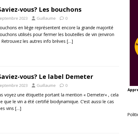
Saviez-vous? Les bouchons
septembre 2023
Guillaume
0
ouchons en liège représentent encore la grande majorité
ouchons utilisés pour fermer les bouteilles de vin (environ
 Retrouvez les autres info brèves
[…]
Saviez-vous? Le label Demeter
septembre 2023
Guillaume
0
Appre
us voyez une étiquette portant la mention « Demeter« , cela
fie que le vin a été certifié biodynamique. C’est aussi le cas
les vins
[…]
Polit