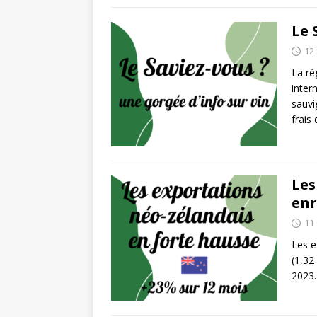
Le 
12
La ré
inter
sauvi
frais
Les
enr
11
Les e
(1,32
2023.