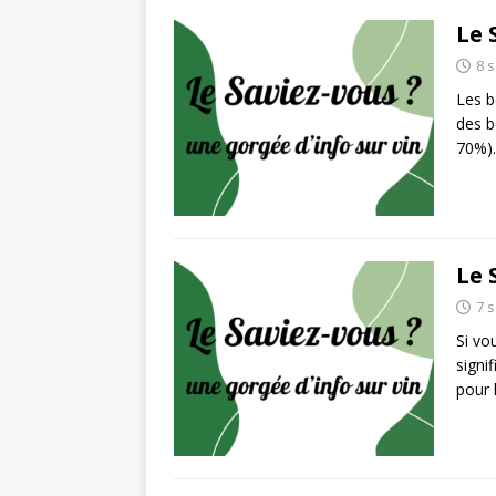
Le 
8 
Les b
des b
70%).
Le 
7 
Si vo
signi
pour 