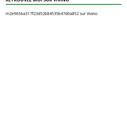
m2e9656a317f23d52b84535b47d0a852 sur Vivino