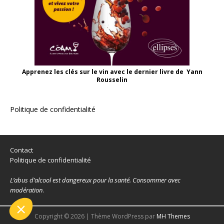
Apprenez les clés sur le vin avec le dernier livre de
Yann
Rousselin
Politique de confidentialité
ous...
ies !
être sûrs que le contenu de
Contact
téresse avant de vous
Politique de confidentialité
on aimerait bien vous accompagner pendant votre
L’abus d’alcool est dangereux pour la santé. Consommer avec
ous ?
modération
.
Consentements certifiés par
Je choisis
OK pour moi
Copyright © 2026 | Thème WordPress par
MH Themes