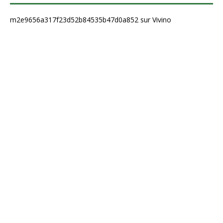
m2e9656a317f23d52b84535b47d0a852 sur Vivino